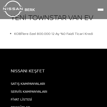
BERK
YENI TOWNSTAR VAN EV
KOBİ’lere özel 800.000 12 Ay %0 Faizli Ticari Kredi
NISSANI KEŞFET
SATIŞ KAMPANYALARI
SERVİS KAMPANYALARI
FİYAT LİSTESİ